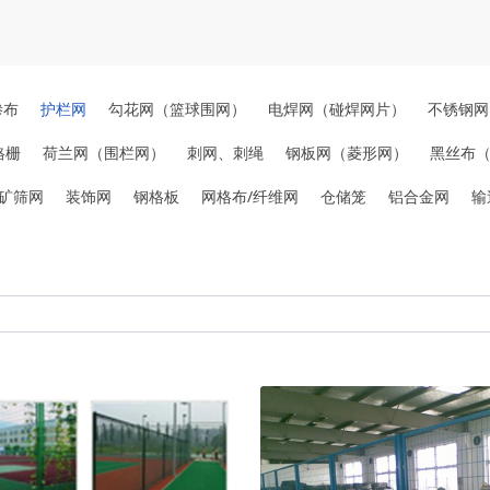
渗布
护栏网
勾花网（篮球围网）
电焊网（碰焊网片）
不锈钢网
格栅
荷兰网（围栏网）
刺网、刺绳
钢板网（菱形网）
黑丝布
矿筛网
装饰网
钢格板
网格布/纤维网
仓储笼
铝合金网
输