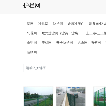
护栏网
筛网
冲孔网
防护网
金属冲压件
彩条布/防
轧花网
尼龙过滤网（滤筒、滤袋）
土工布/土工
龟甲网
美格网
安全防护网
六角网、石笼网
造纸网