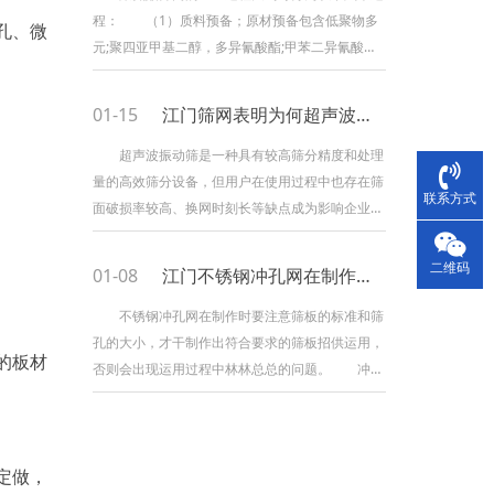
程： （1）质料预备；原材预备包含低聚物多
孔、微
元;聚四亚甲基二醇，多异氰酸酯;甲苯二异氰酸酯
等，一些材料在使用前需求进行脱水处理，使含水
量达到少于百分之零点零五的要求。预聚体的合成
01-15
江门筛网表明为何超声波振动筛破损率高的原因有哪些
以及脱水过程完成之后，需求为低聚物多元醇进行
降温，使温度降到四十到六十摄氏度之间，再加入
超声波振动筛是一种具有较高筛分精度和处理
到反应釜内，通过不停的搅拌并掺入计算好的甲苯
量的高效筛分设备，但用户在使用过程中也存在筛
联系方式
二异氰酸酯，待反应三四十分钟今后，缓慢加温至
面破损率较高、换网时刻长等缺点成为影响企业出
八
产的重要要素。针对这个问题，咱们进行具体的剖
析解说，以协助用户赶快找出毛病原因解决问题。
二维码
01-08
江门不锈钢冲孔网在制作时需要注意哪些问题
超声波振动筛的网面设备办法和一般类型的振
动筛有所区别，一般类型的旋振筛是选用的是钢圈
不锈钢冲孔网在制作时要注意筛板的标准和筛
压网+橡胶圈密封办法实现筛网的设备和替换，用
孔的大小，才干制作出符合要求的筛板招供运用，
的板材
户能够较为便利的进行筛面的替换，而超声波振动
否则会出现运用过程中林林总总的问题。 冲孔
筛是
网标准精度是在合理的合作空地情况下，对铝、
铜、钢板等常用资料冲裁加工的数据。精度要求持
别高的工件，模具有必要做的精密。筛板外径公
定做，
差，冲孔板内径公差，孔距公差，孔中心对外缘轮