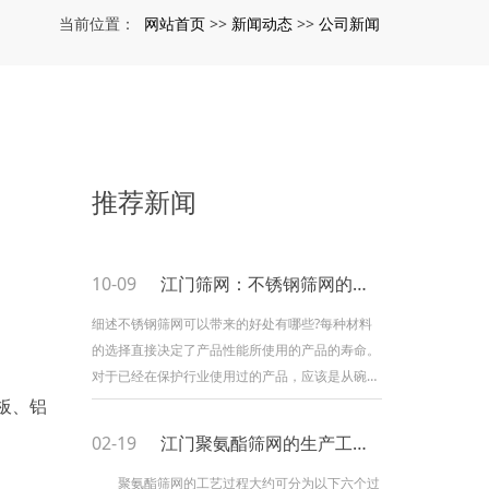
网站首页
新闻动态
公司新闻
当前位置：
>>
>>
推荐新闻
10-09
江门筛网：不锈钢筛网的好处
细述不锈钢筛网可以带来的好处有哪些?每种材料
的选择直接决定了产品性能所使用的产品的寿命。
对于已经在保护行业使用过的产品，应该是从碗面
原料中购买的各种网面规则，用于低碳钢丝、黑线
板、铝
等。网格模型上产品的性能要求可以满足计划的要
02-19
江门聚氨酯筛网的生产工艺流程
求。不锈钢制品的耐腐蚀、耐高温等综合性能也有
其综合的意义。为了更加好地体现
聚氨酯筛网的工艺过程大约可分为以下六个过